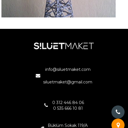
YÜKSEK ENERJİ DİREKLERİ--
ANKARA
info@siluetmaket.com
siluetmaket@gmail.com
0 312 446 84 06
0 535 666 10 81
Büklüm Sokak 119/A