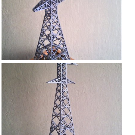
YÜKSEK ENERJİ DİREKLERİ--
ANKARA