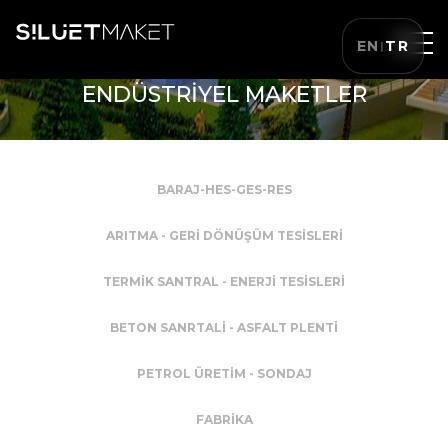
EN
TR
|
ENDÜSTRİYEL MAKETLER
BARAJ-HES-GES-RES
ARITMA - GERİ DÖNÜŞÜM TESİSLERİ
TERMİK SANTRAL - ENERJİ TESİSLERİ
BETON SANRTALİ - ASFALT PLENTİ
PETROL ÜRETİM - SONDAJ
FABRİKA