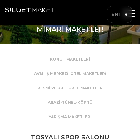
EN
TR
|
MİMARİ MAKETLER
KONUT MAKETLERİ
AVM, İŞ MERKEZİ, OTEL MAKETLERİ
RESMİ VE KÜLTÜREL MAKETLER
ARAZİ-TÜNEL-KÖPRÜ
YARIŞMA MAKETLERİ
TOSYALI SPOR SALONU