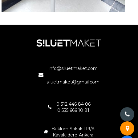
MAZIDAĞI RES
MARDİN
info@siluetmaket.com
siluetmaket@gmail.com
0 312 446 84 06
0 535 666 10 81
Büklüm Sokak 119/A
Kavaklıdere-Ankara