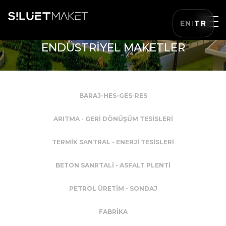
EN
TR
|
ENDÜSTRİYEL MAKETLER
BARAJ-HES-GES-RES
ARITMA - GERİ DÖNÜŞÜM TESİSLERİ
TERMİK SANTRAL - ENERJİ TESİSLERİ
BETON SANRTALİ - ASFALT PLENTİ
PETROL ÜRETİM - SONDAJ
FABRİKA