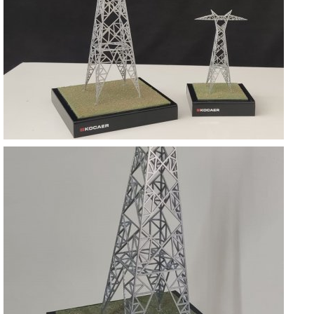
KOCAER YÜKSEK GERİLİM DİREKLERİ
KOCAELİ