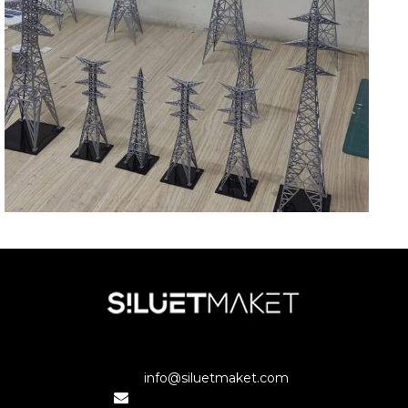
KOCAELİ
KOCAER YÜKSEK GERİLİM DİREKLERİ
KOCAELİ
info@siluetmaket.com