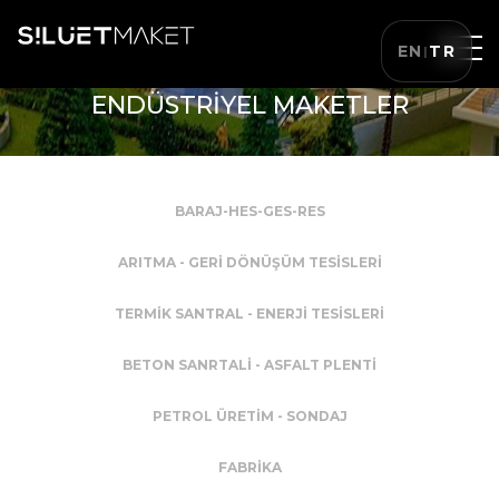
EN
TR
|
ENDÜSTRİYEL MAKETLER
BARAJ-HES-GES-RES
ARITMA - GERİ DÖNÜŞÜM TESİSLERİ
TERMİK SANTRAL - ENERJİ TESİSLERİ
BETON SANRTALİ - ASFALT PLENTİ
PETROL ÜRETİM - SONDAJ
FABRİKA