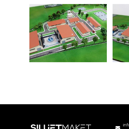
ÇUBUK ARITMA TESİSİ
Ç
ANKARA
in