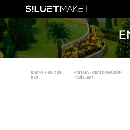
E
BARAJ-HES-GES-
ARITMA - GERİ DÖNÜŞÜM
RES
TESİSLERİ