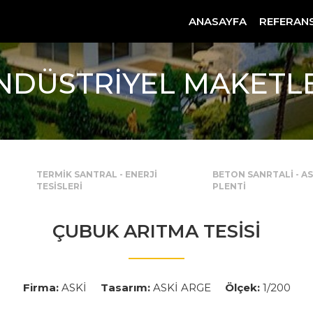
ANASAYFA
REFERAN
NDÜSTRİYEL MAKETL
TERMİK SANTRAL - ENERJİ
BETON SANRTALİ - A
TESİSLERİ
PLENTİ
ÇUBUK ARITMA TESİSİ
Firma:
ASKİ
Tasarım:
ASKİ ARGE
Ölçek:
1/200