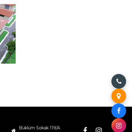
Sİ
Büklüm Sokak 119/A