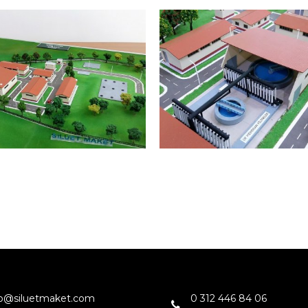
UBUK ARITMA TESİSİ
ÇUBUK ARITMA TESİ
ANKARA
ANKARA
fo@siluetmaket.com
0 312 446 84 06