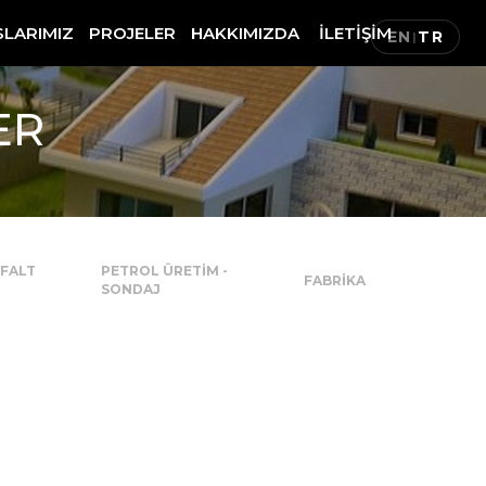
SLARIMIZ
PROJELER
HAKKIMIZDA
İLETİŞİM
EN
TR
|
ER
SFALT
PETROL ÜRETİM -
FABRİKA
SONDAJ