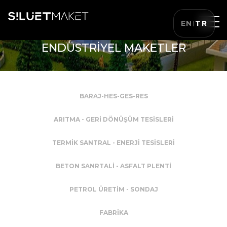
EN
TR
|
ENDÜSTRİYEL MAKETLER
BARAJ-HES-GES-RES
ARITMA - GERİ DÖNÜŞÜM TESİSLERİ
TERMİK SANTRAL - ENERJİ TESİSLERİ
BETON SANRTALİ - ASFALT PLENTİ
PETROL ÜRETİM - SONDAJ
FABRİKA