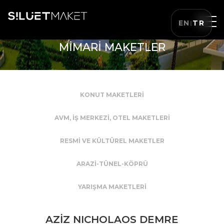
EN
TR
|
MİMARİ MAKETLER
KONUT MAKETLERİ
AVM, İŞ MERKEZİ, OTEL MAKETLERİ
RESMİ VE KÜLTÜREL MAKETLER
ARAZİ-TÜNEL-KÖPRÜ
YARIŞMA MAKETLERİ
AZİZ NICHOLAOS DEMRE