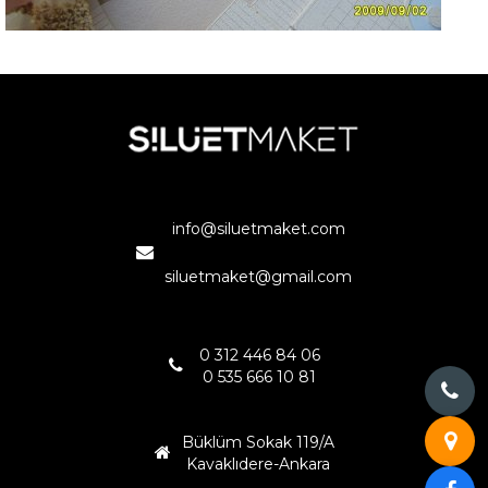
AZİZ NICHOLAOS DEMRE
ANTALYA
info@siluetmaket.com
siluetmaket@gmail.com
0 312 446 84 06
0 535 666 10 81
Büklüm Sokak 119/A
Kavaklıdere-Ankara