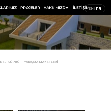
SLARIMIZ
PROJELER
HAKKIMIZDA
İLETİŞİM
EN
TR
|
ÜNEL-KÖPRÜ
YARIŞMA MAKETLERİ