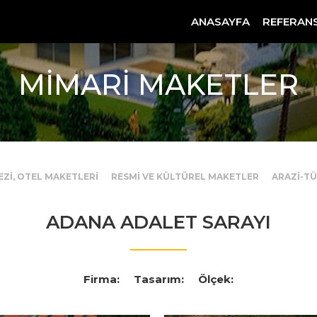
ANASAYFA
REFERAN
MİMARİ MAKETLER
EZİ, OTEL MAKETLERİ
RESMİ VE KÜLTÜREL MAKETLER
ARAZİ-T
ADANA ADALET SARAYI
Firma:
Tasarım:
Ölçek: