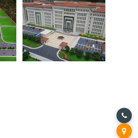
YI
ADANA ADALET SARAYI
ADANA